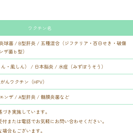
ワクチン名
炎球菌 / B型肝炎 / 五種混合（ジフテリア・百日せき・破傷
ンザ菌ｂ型）
麻しん・風しん） / 日本脳炎 / 水痘（みずぼうそう）
頸がんワクチン（HPV）
エンザ / A型肝炎 / 髄膜炎菌など
基づき実施しています。
受付または電話でお気軽にお問い合わせください。
な場合もございます。